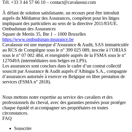
Tél. +33 3 44 57 66 10 – contact@cavalassur.com
À défaut de solution satisfaisante, un recours peut être introduit
auprès du Médiateur des Assurances, compétent pour les litiges
impliquant des particuliers au sens de la directive 2011/83/UE.
Ombudsman des Assurances
Square de Meeüs 35, Bte 1 – 1000 Bruxelles
https://www.ombudsman-insurance.be
Cavalassur est une marque d’Assurance & Audit, SAS immatriculée
au RCS de Compiègne sous le n° 399 025 089, inscrite à l’ORIAS
sous le n° 07 002 484, et enregistrée auprès de la FSMA sous le n°
127049A (intermédiaires non belges en LPS).
Les assurances sont conclues dans le cadre d’un contrat collectif
souscrit par Assurance & Audit auprès d’Albingia S.A., compagnie
d’assurances autorisée à exercer en Belgique en libre prestation de
services (FSMA n° 2818).
Nous mettons notre expertise au service des cavaliers et des
professionnels du cheval, avec des garanties pensées pour protéger
chaque équidé et accompagner ses propriétaires en toutes
circonstances.
FAQ
Souscrire