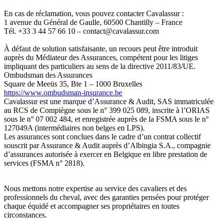
En cas de réclamation, vous pouvez contacter Cavalassur :
1 avenue du Général de Gaulle, 60500 Chantilly – France
Tél. +33 3 44 57 66 10 – contact@cavalassur.com
À défaut de solution satisfaisante, un recours peut être introduit
auprès du Médiateur des Assurances, compétent pour les litiges
impliquant des particuliers au sens de la directive 2011/83/UE.
Ombudsman des Assurances
Square de Meeüs 35, Bte 1 – 1000 Bruxelles
https://www.ombudsman-insurance.be
Cavalassur est une marque d’Assurance & Audit, SAS immatriculée
au RCS de Compiègne sous le n° 399 025 089, inscrite à l’ORIAS
sous le n° 07 002 484, et enregistrée auprès de la FSMA sous le n°
127049A (intermédiaires non belges en LPS).
Les assurances sont conclues dans le cadre d’un contrat collectif
souscrit par Assurance & Audit auprès d’Albingia S.A., compagnie
d’assurances autorisée à exercer en Belgique en libre prestation de
services (FSMA n° 2818).
Nous mettons notre expertise au service des cavaliers et des
professionnels du cheval, avec des garanties pensées pour protéger
chaque équidé et accompagner ses propriétaires en toutes
circonstances.